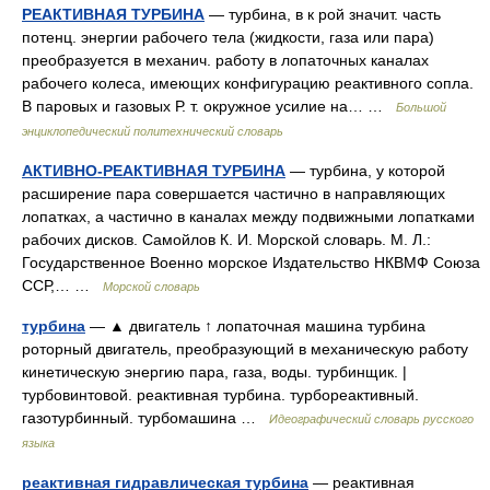
РЕАКТИВНАЯ ТУРБИНА
— турбина, в к poй значит. часть
потенц. энергии рабочего тела (жидкости, газа или пара)
преобразуется в механич. работу в лопаточных каналах
рабочего колеса, имеющих конфигурацию реактивного сопла.
В паровых и газовых Р. т. окружное усилие на… …
Большой
энциклопедический политехнический словарь
АКТИВНО-РЕАКТИВНАЯ ТУРБИНА
— турбина, у которой
расширение пара совершается частично в направляющих
лопатках, а частично в каналах между подвижными лопатками
рабочих дисков. Самойлов К. И. Морской словарь. М. Л.:
Государственное Военно морское Издательство НКВМФ Союза
ССР,… …
Морской словарь
турбина
— ▲ двигатель ↑ лопаточная машина турбина
роторный двигатель, преобразующий в механическую работу
кинетическую энергию пара, газа, воды. турбинщик. |
турбовинтовой. реактивная турбина. турбореактивный.
газотурбинный. турбомашина …
Идеографический словарь русского
языка
реактивная гидравлическая турбина
— реактивная