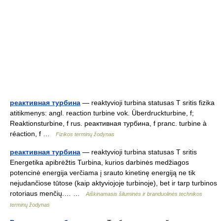
реактивная турбина
— reaktyvioji turbina statusas T sritis fizika
atitikmenys: angl. reaction turbine vok. Überdruckturbine, f;
Reaktionsturbine, f rus. реактивная турбина, f pranc. turbine à
réaction, f …
Fizikos terminų žodynas
реактивная турбина
— reaktyvioji turbina statusas T sritis
Energetika apibrėžtis Turbina, kurios darbinės medžiagos
potencinė energija verčiama į srauto kinetinę energiją ne tik
nejudančiose tūtose (kaip aktyviojoje turbinoje), bet ir tarp turbinos
rotoriaus menčių.… …
Aiškinamasis šiluminės ir branduolinės technikos
terminų žodynas